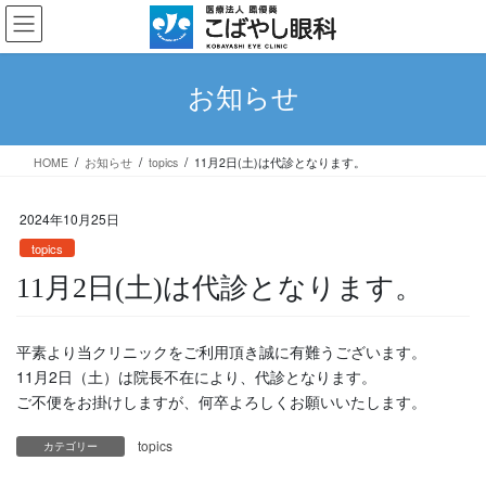
コ
ナ
ン
ビ
テ
ゲ
ン
ー
お知らせ
ツ
シ
に
ョ
移
ン
HOME
お知らせ
topics
11月2日(土)は代診となります。
動
に
移
動
2024年10月25日
topics
11月2日(土)は代診となります。
平素より当クリニックをご利用頂き誠に有難うございます。
11月2日（土）は院長不在により、代診となります。
ご不便をお掛けしますが、何卒よろしくお願いいたします。
topics
カテゴリー